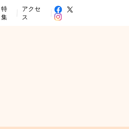
特
アクセ
集
ス