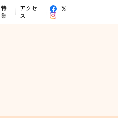
特
アクセ
集
ス