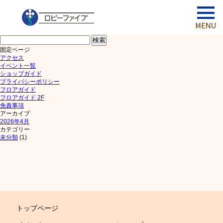
検
索:
固定ページ
アクセス
イベント一覧
ショップガイド
プライバシーポリシー
フロアガイド
フロアガイド 2F
免責事項
アーカイブ
2026年4月
カテゴリー
未分類
(1)
トップページ