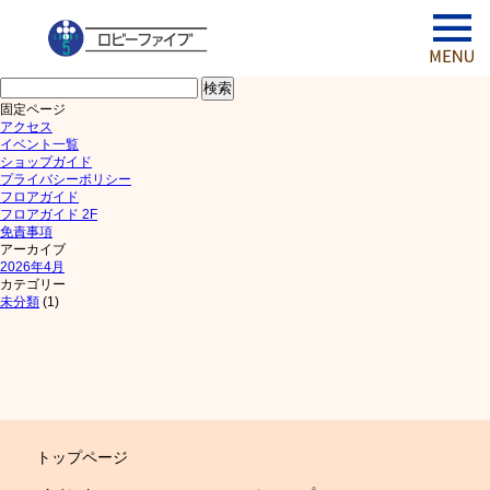
検
索:
固定ページ
アクセス
イベント一覧
ショップガイド
プライバシーポリシー
フロアガイド
フロアガイド 2F
免責事項
アーカイブ
2026年4月
カテゴリー
未分類
(1)
トップページ