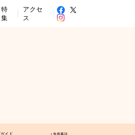
特
アクセ
集
ス
プガイド
免責事項