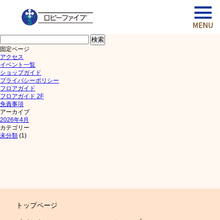
検
索:
固定ページ
アクセス
イベント一覧
ショップガイド
プライバシーポリシー
フロアガイド
フロアガイド 2F
免責事項
アーカイブ
2026年4月
カテゴリー
未分類
(1)
トップページ