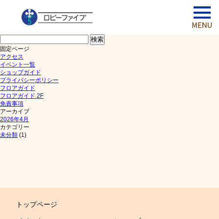
検
索:
固定ページ
アクセス
イベント一覧
ショップガイド
プライバシーポリシー
フロアガイド
フロアガイド 2F
免責事項
アーカイブ
2026年4月
カテゴリー
未分類
(1)
トップページ