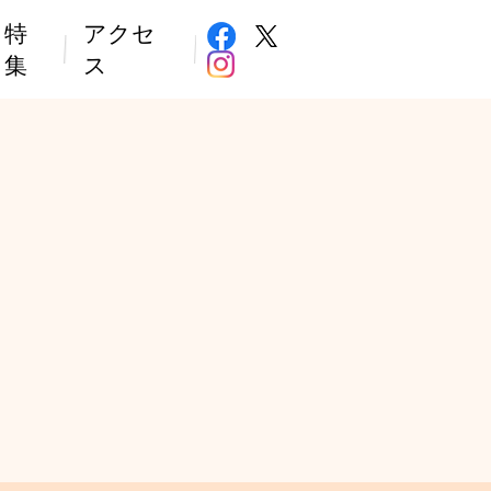
特
アクセ
集
ス